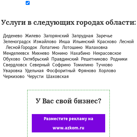
Даю согласие на обработку персональных данных
Услуги в следующих городах области:
Деденево
Жилево
Загорянский
Запрудная
Заречье
Зеленоградск
Измайлово
Икша
Ильинский
Красково
Лесной
Лесной Городок
Лопатино
Лотошино
Малаховка
Менделеевск
Михнево
Монино
Нахабино
Некрасовское
Обухово
Октябрьский
Правдинский
Решетниково
Родники
Свердловск
Северный
Софрино
Томилино
Тучково
Уваровка
Удельная
Фосфоритный
Фряново
Хорлово
Черкизово
Черусти
Шаховская
У Вас свой бизнес?
Разместите рекламу на
www.azkom.ru