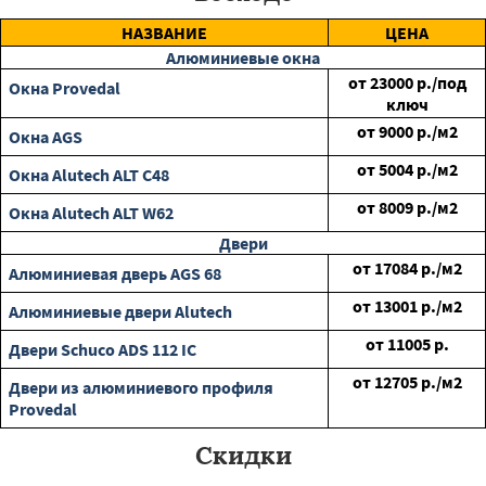
НАЗВАНИЕ
ЦЕНА
Алюминиевые окна
от
23000
р./под
Окна Provedal
ключ
от
9000
р./м2
Окна AGS
от
5004
р./м2
Окна Alutech ALT C48
от
8009
р./м2
Окна Alutech ALT W62
Двери
от
17084
р./м2
Алюминиевая дверь AGS 68
от
13001
р./м2
Алюминиевые двери Alutech
от
11005
р.
Двери Schuco ADS 112 IC
от
12705
р./м2
Двери из алюминиевого профиля
Provedal
Скидки