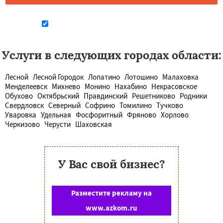
Даю согласие на обработку персональных данных
Услуги в следующих городах области:
Лесной
Лесной Городок
Лопатино
Лотошино
Малаховка
Менделеевск
Михнево
Монино
Нахабино
Некрасовское
Обухово
Октябрьский
Правдинский
Решетниково
Родники
Свердловск
Северный
Софрино
Томилино
Тучково
Уваровка
Удельная
Фосфоритный
Фряново
Хорлово
Черкизово
Черусти
Шаховская
У Вас свой бизнес?
Разместите рекламу на
www.azkom.ru