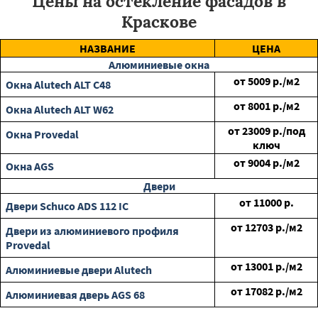
Цены на остекление фасадов в
Краскове
НАЗВАНИЕ
ЦЕНА
Алюминиевые окна
от
5009
р./м2
Окна Alutech ALT C48
от
8001
р./м2
Окна Alutech ALT W62
от
23009
р./под
Окна Provedal
ключ
от
9004
р./м2
Окна AGS
Двери
от
11000
р.
Двери Schuco ADS 112 IC
от
12703
р./м2
Двери из алюминиевого профиля
Provedal
от
13001
р./м2
Алюминиевые двери Alutech
от
17082
р./м2
Алюминиевая дверь AGS 68